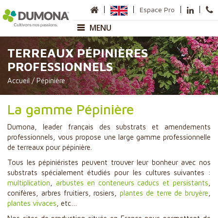
Espace Pro
MENU
TERREAUX PÉPINIÈRES
Entreprise
PROFESSIONNELS
Présentation
Accueil
/
Pépinière
Sites de production
Carte des Commerciaux
Anneville
La gamme Pépinière
Sauméjan
Matières premières
Dumona, leader français des substrats et amendements
Nos gammes
professionnels, vous propose une large gamme professionnelle
de terreaux pour pépinière.
Horticulture
Tous les pépiniéristes peuvent trouver leur bonheur avec nos
Pépinière
substrats spécialement étudiés pour les cultures suivantes :
multiplication
,
arbustes en conteneurs caducs et persistants
,
Paysage et Collectivité
conifères, arbres fruitiers, rosiers,
plantes de terre de bruyère
,
Paillage
plantes vivaces
, etc…
Maraîchage