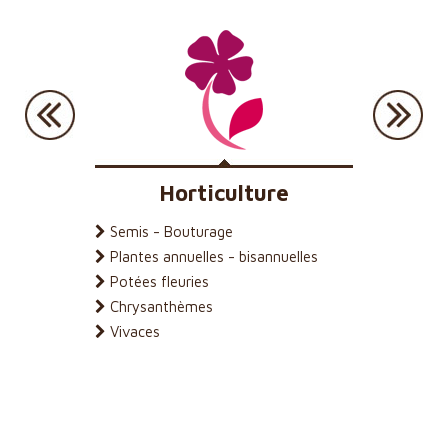
Horticulture
Paysag
Semis - Bouturage
Fleuriss
Plantes annuelles - bisannuelles
Plantati
Potées fleuries
Terre de 
Chrysanthèmes
Toiture v
Vivaces
Mur végé
Terrains 
Mélange t
Paillages
Orgafum