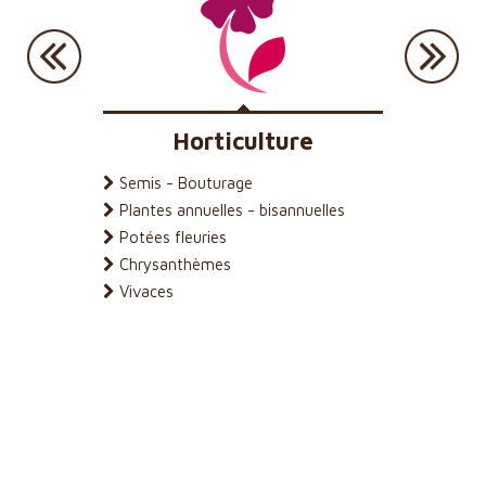
Horticulture
Semis - Bouturage
Culture 
Plantes annuelles - bisannuelles
Plantes 
Potées fleuries
Multiplic
Chrysanthèmes
Terre de
Vivaces
Pépinière