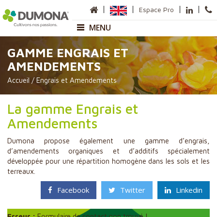
Espace Pro
MENU
GAMME ENGRAIS ET
Entreprise
AMENDEMENTS
Présentation
Accueil
/
Engrais et Amendements
Sites de production
Carte des Commerciaux
Anneville
La gamme Engrais et
Sauméjan
Amendements
Matières premières
Nos gammes
Dumona propose également une gamme d’engrais,
d’amendements organiques et d’additifs spécialement
Horticulture
développée pour une répartition homogène dans les sols et les
terreaux.
Pépinière
Paysage et Collectivité
Facebook
Twitter
Linkedin
Paillage
Erreur :
Maraîchage
Formulaire de contact non trouvé !