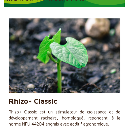
​Fruits rouges
Cultures Spécialisées
Engrais et Amendements
Revente
​Filtration
Qualité, Engagement et R&D
Actualités
Partenaires
Contact
Rhizo+ Classic
Rhizo+ Classic est un stimulateur de croissance et de
développement racinaire, homologué, répondant à la
norme NFU 44204 engrais avec additif agronomique.