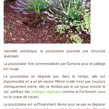
​Fruits rouges
Cultures Spécialisées
Engrais et Amendements
Revente
​Filtration
Qualité, Engagement et R&D
naturelle volcanique, la pouzzolane possède une structure
Actualités
alvéolaire.
Partenaires
La pouzzolane fine commercialisée par Dumona pour le paillage
est rouge.
Contact
La pouzzolane se dégrade peu dans le temps, elle est
imputrescible et a un pH neutre. Même si elle n’est pas toujours
chimiquement inerte, elle ne fertilise pas le sol (pour enrichir le
sol, préférez des
paillages végétaux
comme le Fertimulch coco
ou la coque de cacao).
La pouzzolane est suffisamment dense pour ne pas se déplacer