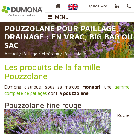
Espace Pro
MENU
POUZZOLANE POUR PAILLAGE,
Entreprise
DRAINAGE : EN VRAC, BIG BAG OU
SAC
Présentation
Sites de production
Accueil
/
Paillage
/
Minéraux
/
Pouzzolane
Carte des Commerciaux
Anneville
Les produits de la famille
Sauméjan
Pouzzolane
Matières premières
Nos gammes
Dumona distribue, sous sa marque
Monagri
, une
gamme
complète de paillages
dont la
pouzzolane
.
Horticulture
Pouzzolane fine rouge
Pépinière
Paysage et Collectivité
Roche
Paillage
Maraîchage