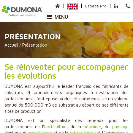
Espace Pro
MENU
Entreprise
PRÉSENTATION
Présentation
Accueil
/
Présentation
Sites de production
Carte des Commerciaux
Anneville
Se réinventer pour accompagner
Sauméjan
les évolutions
Matières premières
Nos gammes
DUMONA est aujourd’hui le leader français des fabricants de
substrats et amendements organiques à destination des
Horticulture
professionnels. L’entreprise produit et commercialise un volume
annuel de 500 000 m3 de substrat au départ de ses différents
Pépinière
sites de production.
Paysage et Collectivité
DUMONA est un spécialiste des terreaux pour les
Paillage
professionnels de l’
horticulture
, de la
pépinière
, du
paysage
Maraîchage
ainsi que du
maraîchage
et de la
culture hors sol
. L’entreprise a