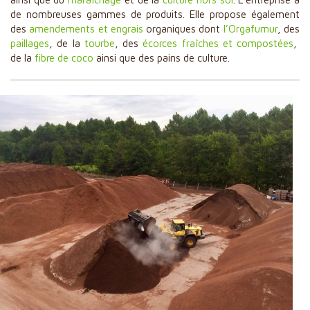
de nombreuses gammes de produits. Elle propose également
​Fruits rouges
des
amendements et engrais
organiques dont
l’Orgafumur
, des
Cultures Spécialisées
paillages
, de la
tourbe
, des
écorces fraîches et compostées
,
de la
fibre de coco
ainsi que des pains de culture.
Engrais et Amendements
Revente
​Filtration
Qualité, Engagement et R&D
Actualités
Partenaires
Contact