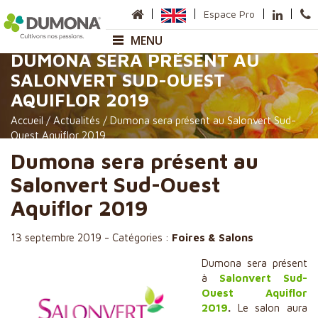
Espace Pro
MENU
DUMONA SERA PRÉSENT AU
SALONVERT SUD-OUEST
Entreprise
AQUIFLOR 2019
Présentation
Accueil
/
Actualités
/
Dumona sera présent au Salonvert Sud-
Sites de production
Ouest Aquiflor 2019
Carte des Commerciaux
Anneville
Dumona sera présent au
Sauméjan
Matières premières
Salonvert Sud-Ouest
Nos gammes
Aquiflor 2019
Horticulture
13 septembre 2019
-
Catégories :
Foires & Salons
Pépinière
Dumona sera présent
Paysage et Collectivité
à
Salonvert Sud-
Ouest Aquiflor
Paillage
2019
.
Le salon aura
Maraîchage