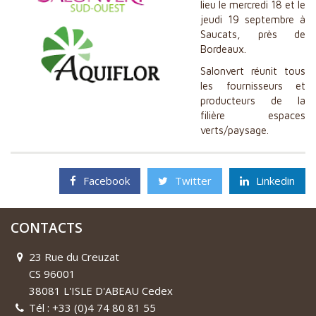
lieu le mercredi 18 et le
jeudi 19 septembre à
​Fruits rouges
Saucats, près de
Cultures Spécialisées
Bordeaux.
Engrais et Amendements
Salonvert réunit tous
les fournisseurs et
Revente
producteurs de la
​Filtration
filière espaces
verts/paysage.
Qualité, Engagement et R&D
Actualités
Facebook
Twitter
Linkedin
Partenaires
Contact
CONTACTS
23 Rue du Creuzat
CS 96001
38081 L'ISLE D'ABEAU Cedex
Tél : +33 (0)4 74 80 81 55