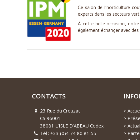
Ce salon de l’horticulture co
experts dans les secteurs vert
À cette belle occasion, not
également échanger avec des a
CONTACTS
INFO
23 Rue du Creuzat
Accuei
CS 96001
Prése
38081 L'ISLE D'ABEAU Cedex
Actual
Tél : +33 (0)4 74 80 81 55
Parte