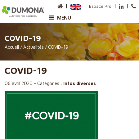
Espace Pro
MENU
Entreprise
COVID-19
Présentation
Accueil
/
Actualités
/
COVID-19
Sites de production
Carte des Commerciaux
Anneville
COVID-19
Sauméjan
Matières premières
06 avril 2020
-
Catégories :
Infos diverses
Nos gammes
Horticulture
Pépinière
Paysage et Collectivité
Paillage
Maraîchage