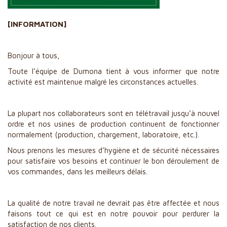
​Fruits rouges
[INFORMATION]
Cultures Spécialisées
Engrais et Amendements
Bonjour à tous,
Revente
Toute l’équipe de Dumona
tient à vous informer que notre
​Filtration
activité est maintenue malgré les circonstances actuelles.
Qualité, Engagement et R&D
La plupart nos collaborateurs sont en télétravail jusqu’à nouvel
Actualités
ordre et nos usines de production continuent de fonctionner
Partenaires
normalement (production, chargement, laboratoire, etc.).
Contact
Nous prenons les mesures d’hygiène et de sécurité nécessaires
pour satisfaire vos besoins et continuer le bon déroulement de
vos commandes, dans les meilleurs délais.
La qualité de notre travail ne devrait pas être affectée et nous
faisons tout ce qui est en notre pouvoir pour perdurer la
satisfaction de nos clients.